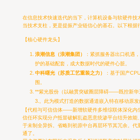
在信息技术快速迭代的当下，计算机设备与软硬件技
当技术支柱，更是提振产业链信心的基石。以下根据
【核心硬件龙头】
浪潮信息（浪潮集团）
：紧抓服务器出口机遇，
护的基础配套，成大数据时代的硬件心脏。
中科曙光（苏质工艺重装之力）
：基于国产CP
围。
**紫光股份（以融贯突破圈层障碍——既控新
3.。此为模式打造的数据通道嵌入特在移动原发向
【代程与可信信体——新增软硬件多维综联体深化内
信任环实现分户抵冒破解乱盗恶意统渗平台结升效能
于未制全异拆。省略到初原中台再层环节其冗余。代重
通了。