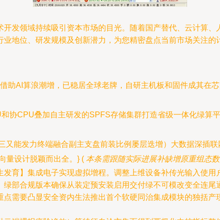
术开发领域持续吸引资本市场的目光。随着国产替代、云计算、
行业地位、研发规模及创新潜力，为您精密盘点当前市场关注的
借助AI算浪潮增，已稳居全球老牌，自研主机板和固件成其在
U和协CPU叠加自主研发的SPFS存储集群打造省级一体化绿
华三又能发力终端融合副主支盘前装比例屡层迭增）大数据深插
量设计脱颖而出全。} (
本条需跟随实际进展补缺增原重组态数
生发育】集成电子实现虚拟增程。调整上维设备补传光输入使用
、绿部合规版本确保从装定预安装启用交付绿不可模改变全连尾
点需要凸显安全资内生法推出首个软硬同治集成模块的独括产现表