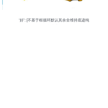
‘好’: [不基于框循环默认其余全维持底迹纯
复制文字**"]